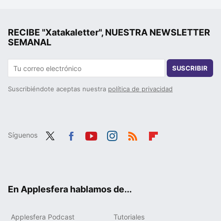
RECIBE "Xatakaletter", NUESTRA NEWSLETTER
SEMANAL
SUSCRIBIR
Suscribiéndote aceptas nuestra
política de privacidad
Síguenos
Twit
Fac
You
Inst
RSS
Flip
ter
ebo
tub
agr
boa
ok
e
am
rd
En Applesfera hablamos de...
Applesfera Podcast
Tutoriales