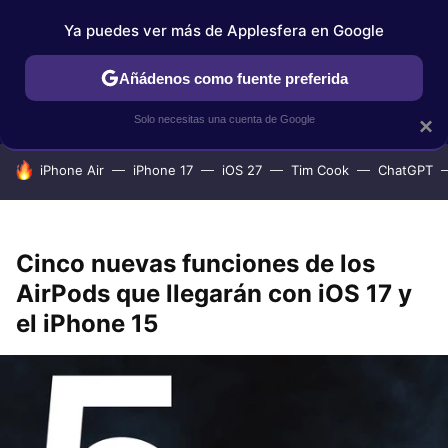
Ya puedes ver más de Applesfera en Google
IPHONE
TUTORIALES
APPLESFERA SELECCIÓN
IOS
Añádenos como fuente preferida
Solo necesitas una cuenta de Google
×
HOY SE HABLA DE
iPhone Air
iPhone 17
iOS 27
Tim Cook
ChatGPT
Cinco nuevas funciones de los
AirPods que llegarán con iOS 17 y
el iPhone 15