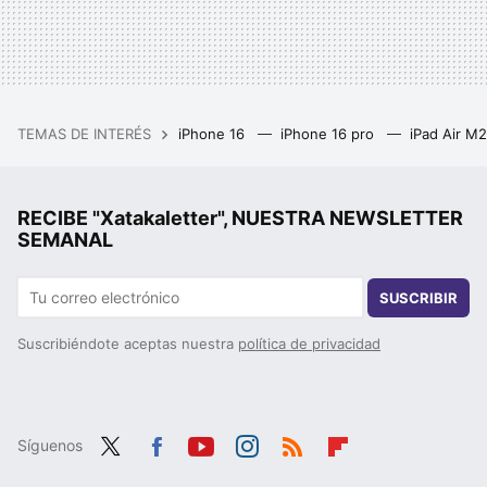
TEMAS DE INTERÉS
iPhone 16
iPhone 16 pro
iPad Air M
RECIBE "Xatakaletter", NUESTRA NEWSLETTER
SEMANAL
SUSCRIBIR
Suscribiéndote aceptas nuestra
política de privacidad
Síguenos
Twit
Fac
You
Inst
RSS
Flip