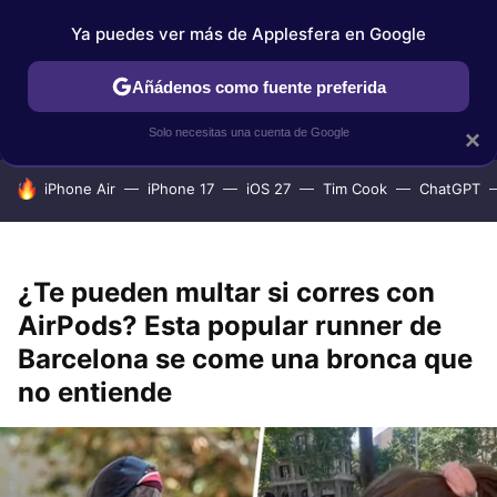
Ya puedes ver más de Applesfera en Google
IPHONE
TUTORIALES
APPLESFERA SELECCIÓN
IOS
Añádenos como fuente preferida
Solo necesitas una cuenta de Google
×
HOY SE HABLA DE
iPhone Air
iPhone 17
iOS 27
Tim Cook
ChatGPT
¿Te pueden multar si corres con
AirPods? Esta popular runner de
Barcelona se come una bronca que
no entiende