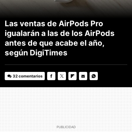
Las ventas de AirPods Pro
igualarán a las de los AirPods
antes de que acabe el año,
según DigiTimes
32 comentarios
FACEBOOK
TWITTER
FLIPBOARD
E-
WHATSAPP
MAIL