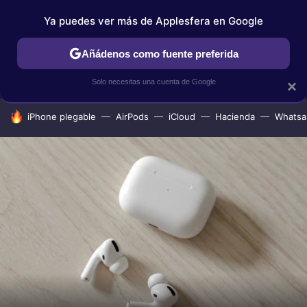
Ya puedes ver más de Applesfera en Google
IPHONE
TUTORIALES
APPLESFERA SELECCIÓN
IOS
Añádenos como fuente preferida
Solo necesitas una cuenta de Google
×
HOY SE HABLA DE
iPhone plegable
AirPods
iCloud
Hacienda
Whatsa