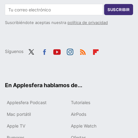
SUSCRIBIR
Suscribiéndote aceptas nuestra
política de privacidad
Síguenos
Twit
Fac
You
Inst
RSS
Flip
ter
ebo
tub
agr
boa
ok
e
am
rd
En Applesfera hablamos de...
Applesfera Podcast
Tutoriales
Mac portátil
AirPods
Apple TV
Apple Watch
Rumores
Ofertas