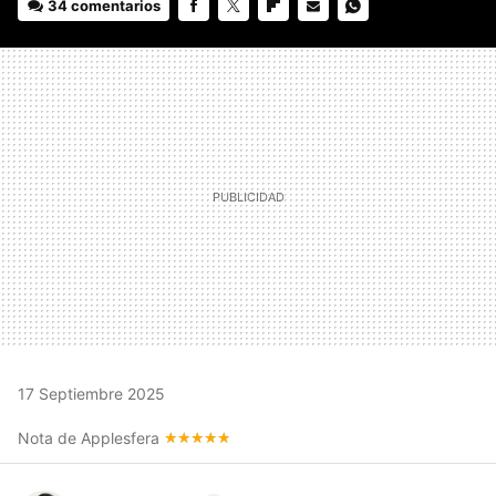
34 comentarios
FACEBOOK
TWITTER
FLIPBOARD
E-
WHATSAPP
MAIL
17 Septiembre 2025
Nota de Applesfera