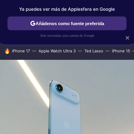
Ya puedes ver más de Applesfera en Google
MENÚ
NUEVO
Añádenos como fuente preferida
IPHONE
TUTORIALES
APPLESFERA SELECCIÓN
IOS
Solo necesitas una cuenta de Google
×
HOY SE HABLA DE
iPhone 17
Apple Watch Ultra 3
Ted Lasso
iPhone 15