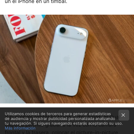
un el iPhone en un timbal.
Utilizamos cookies de terceros para generar estadísticas
Y si quieres contar historias a dos caras, el Dual
de audiencia y mostrar publicidad personalizada analizando
tu navegación. Si sigues navegando estarás aceptando su uso.
Capture permite grabar a la vez con la cámara
Más información
frontal y la trasera, colocar el picture-in-picture