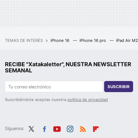
TEMAS DE INTERÉS
iPhone 16
iPhone 16 pro
iPad Air M
RECIBE "Xatakaletter", NUESTRA NEWSLETTER
SEMANAL
SUSCRIBIR
Suscribiéndote aceptas nuestra
política de privacidad
Síguenos
Twit
Fac
You
Inst
RSS
Flip