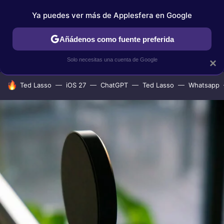
Ya puedes ver más de Applesfera en Google
IPHONE
TUTORIALES
APPLESFERA SELECCIÓN
IOS
Añádenos como fuente preferida
Solo necesitas una cuenta de Google
×
HOY SE HABLA DE
Ted Lasso
iOS 27
ChatGPT
Ted Lasso
Whatsapp