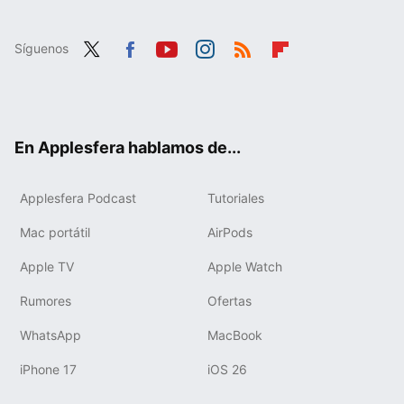
Síguenos
Twit
Fac
You
Inst
RSS
Flip
ter
ebo
tub
agr
boa
ok
e
am
rd
En Applesfera hablamos de...
Applesfera Podcast
Tutoriales
Mac portátil
AirPods
Apple TV
Apple Watch
Rumores
Ofertas
WhatsApp
MacBook
iPhone 17
iOS 26