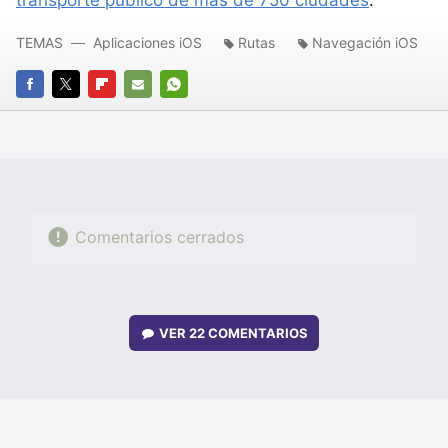
transporte público de más de 750 ciudades
.
TEMAS
Aplicaciones iOS
Rutas
Navegación iOS
FACEBOOK
TWITTER
FLIPBOARD
E-
WHATSAPP
MAIL
Comentarios cerrados
VER
22 COMENTARIOS