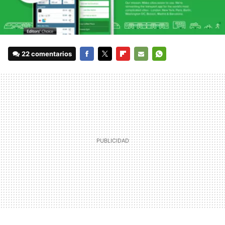
22 comentarios
FACEBOOK
TWITTER
FLIPBOARD
E-
WHATSAPP
MAIL