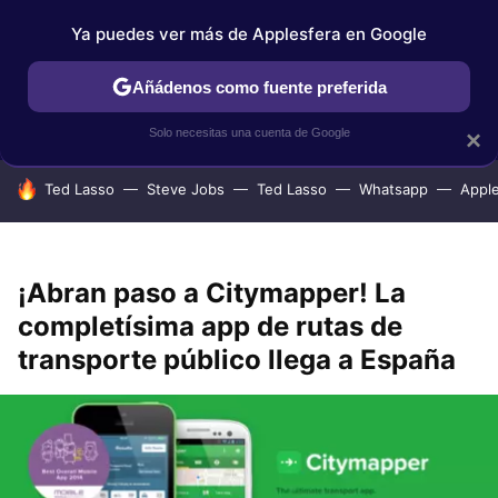
Ya puedes ver más de Applesfera en Google
IPHONE
TUTORIALES
APPLESFERA SELECCIÓN
IOS
Añádenos como fuente preferida
Solo necesitas una cuenta de Google
×
HOY SE HABLA DE
Ted Lasso
Steve Jobs
Ted Lasso
Whatsapp
Appl
¡Abran paso a Citymapper! La
completísima app de rutas de
transporte público llega a España