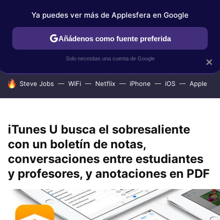
Ya puedes ver más de Applesfera en Google
IPHONE
TUTORIALES
APPLESFERA SELECCIÓN
IOS
Añádenos como fuente preferida
Solo necesitas una cuenta de Google
×
HOY SE HABLA DE
Steve Jobs
WiFi
Netflix
iPhone
iOS
Apple
iTunes U busca el sobresaliente
con un boletín de notas,
conversaciones entre estudiantes
y profesores, y anotaciones en PDF