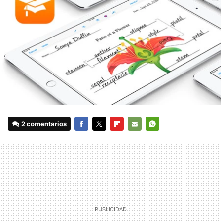
2 comentarios
FACEBOOK
TWITTER
FLIPBOARD
E-
WHATSAPP
MAIL