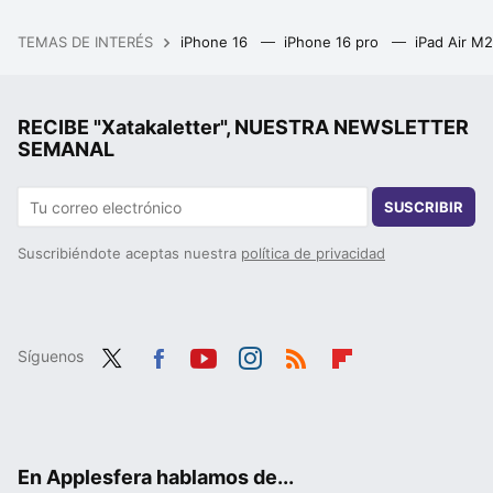
TEMAS DE INTERÉS
iPhone 16
iPhone 16 pro
iPad Air M
RECIBE "Xatakaletter", NUESTRA NEWSLETTER
SEMANAL
SUSCRIBIR
Suscribiéndote aceptas nuestra
política de privacidad
Síguenos
Twit
Fac
You
Inst
RSS
Flip
ter
ebo
tub
agr
boa
ok
e
am
rd
En Applesfera hablamos de...