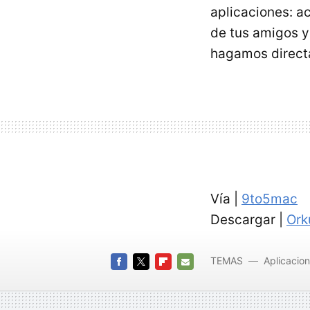
aplicaciones: a
de tus amigos y
hagamos direct
Vía |
9to5mac
Descargar |
Ork
TEMAS
Aplicacio
FACEBOOK
TWITTER
FLIPBOARD
E-
MAIL