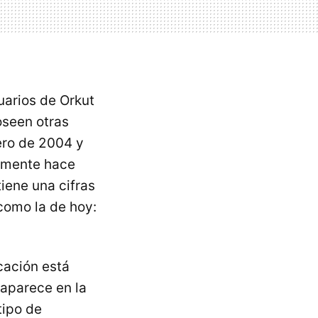
uarios de Orkut
oseen otras
ero de 2004 y
samente hace
iene una cifras
como la de hoy:
cación está
aparece en la
tipo de