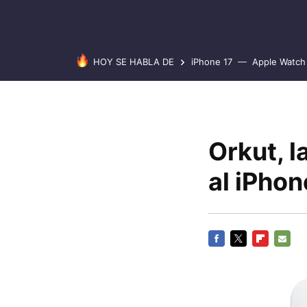
HOY SE HABLA DE
iPhone 17
Apple Watch 
Orkut, l
al iPhon
FACEBOOK
TWITTER
FLIPBOARD
E-
MAIL