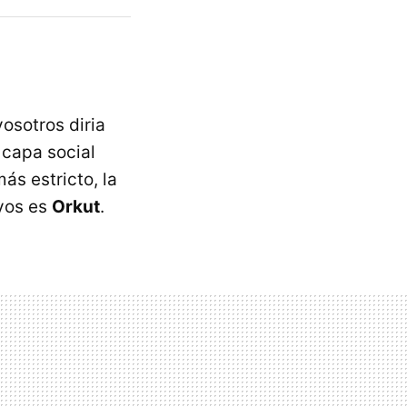
osotros diria
capa social
ás estricto, la
ivos es
Orkut
.