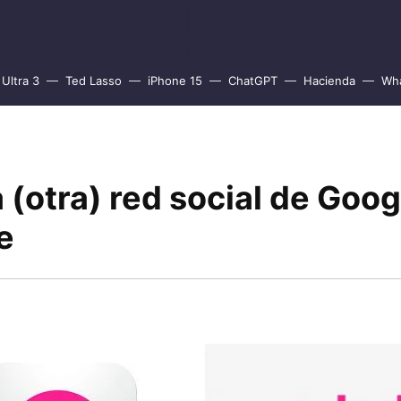
Ultra 3
Ted Lasso
iPhone 15
ChatGPT
Hacienda
Wh
a (otra) red social de Goog
e