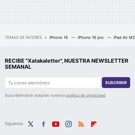
TEMAS DE INTERÉS
iPhone 16
iPhone 16 pro
iPad Air M
RECIBE "Xatakaletter", NUESTRA NEWSLETTER
SEMANAL
SUSCRIBIR
Suscribiéndote aceptas nuestra
política de privacidad
Síguenos
Twit
Fac
You
Inst
RSS
Flip