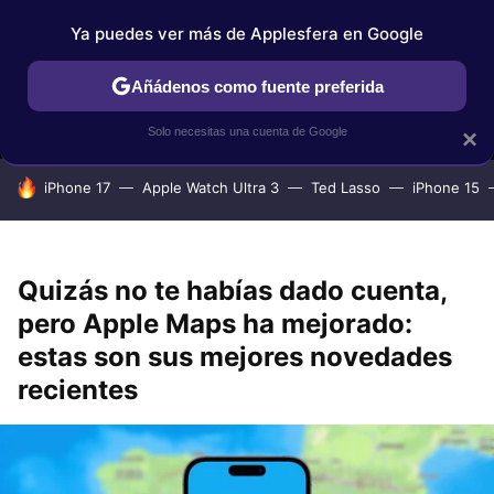
Ya puedes ver más de Applesfera en Google
MENÚ
NUEVO
Añádenos como fuente preferida
IPHONE
TUTORIALES
APPLESFERA SELECCIÓN
IOS
Solo necesitas una cuenta de Google
×
HOY SE HABLA DE
iPhone 17
Apple Watch Ultra 3
Ted Lasso
iPhone 15
Quizás no te habías dado cuenta,
pero Apple Maps ha mejorado:
estas son sus mejores novedades
recientes