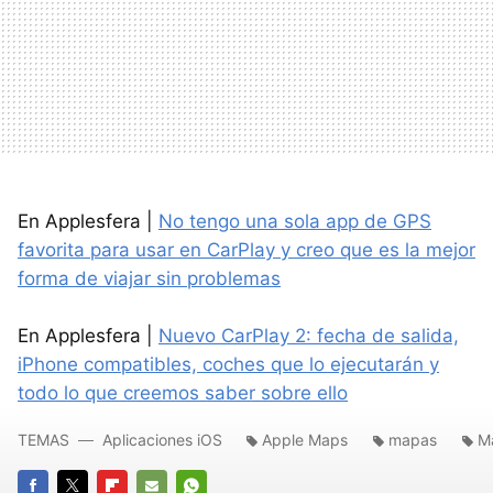
En Applesfera |
No tengo una sola app de GPS
favorita para usar en CarPlay y creo que es la mejor
forma de viajar sin problemas
En Applesfera |
Nuevo CarPlay 2: fecha de salida,
iPhone compatibles, coches que lo ejecutarán y
todo lo que creemos saber sobre ello
TEMAS
Aplicaciones iOS
Apple Maps
mapas
M