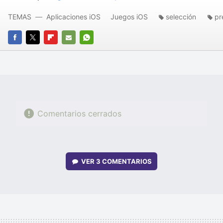
TEMAS
Aplicaciones iOS
Juegos iOS
selección
pr
FACEBOOK
TWITTER
FLIPBOARD
E-
WHATSAPP
MAIL
Comentarios cerrados
VER
3 COMENTARIOS