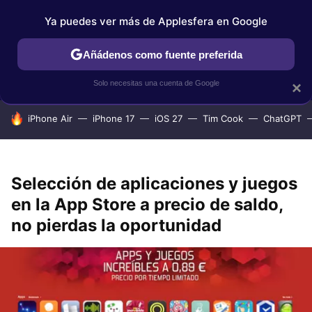
Ya puedes ver más de Applesfera en Google
IPHONE
TUTORIALES
APPLESFERA SELECCIÓN
IOS
Añádenos como fuente preferida
Solo necesitas una cuenta de Google
×
HOY SE HABLA DE
iPhone Air
iPhone 17
iOS 27
Tim Cook
ChatGPT
Selección de aplicaciones y juegos
en la App Store a precio de saldo,
no pierdas la oportunidad