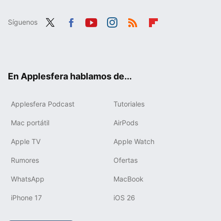
Síguenos
Twit
Fac
You
Inst
RSS
Flip
ter
ebo
tub
agr
boa
ok
e
am
rd
En Applesfera hablamos de...
Applesfera Podcast
Tutoriales
Mac portátil
AirPods
Apple TV
Apple Watch
Rumores
Ofertas
WhatsApp
MacBook
iPhone 17
iOS 26