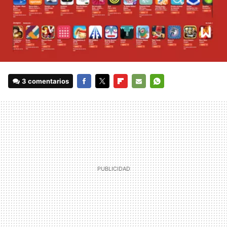
3 comentarios
FACEBOOK
TWITTER
FLIPBOARD
E-
WHATSAPP
MAIL