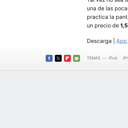
una de las poc
practica la pant
un precio de
1,
Descarga |
App 
TEMAS
iPod
iP
FACEBOOK
TWITTER
FLIPBOARD
E-
MAIL