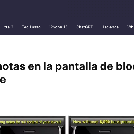
Ultra 3
Ted Lasso
iPhone 15
ChatGPT
Hacienda
Wh
 notas en la pantalla de b
ne