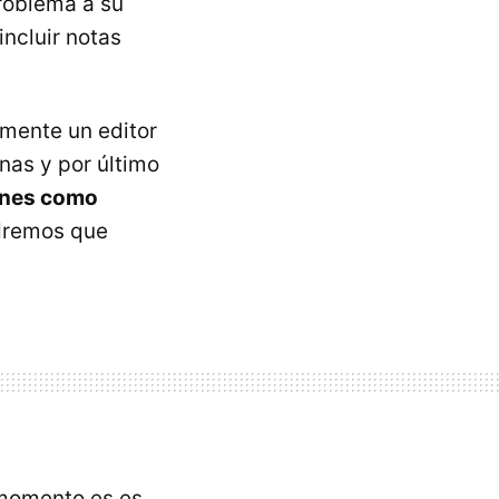
problema a su
ncluir notas
amente un editor
as y por último
ones como
ndremos que
 momento es es