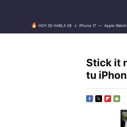
HOY SE HABLA DE
iPhone 17
Apple Watch 
Stick it
tu iPho
FACEBOOK
TWITTER
FLIPBOARD
E-
MAIL