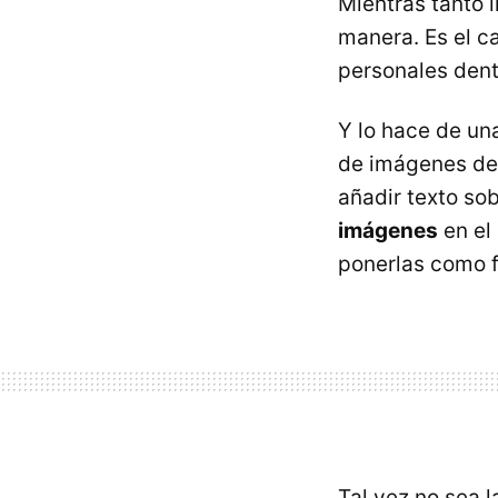
Mientras tanto 
manera. Es el c
personales dentr
Y lo hace de un
de imágenes de 
añadir texto so
imágenes
en el
ponerlas como f
Tal vez no sea 