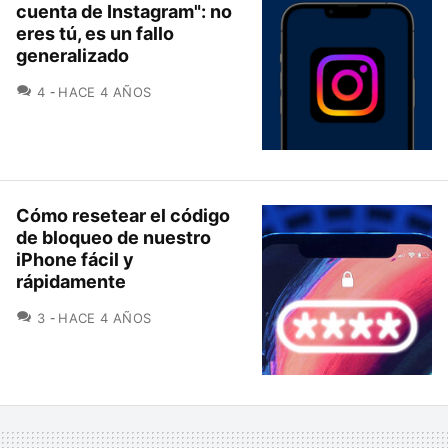
cuenta de Instagram": no
eres tú, es un fallo
generalizado
COMENTARIOS
4
HACE 4 AÑOS
Cómo resetear el código
de bloqueo de nuestro
iPhone fácil y
rápidamente
COMENTARIOS
3
HACE 4 AÑOS