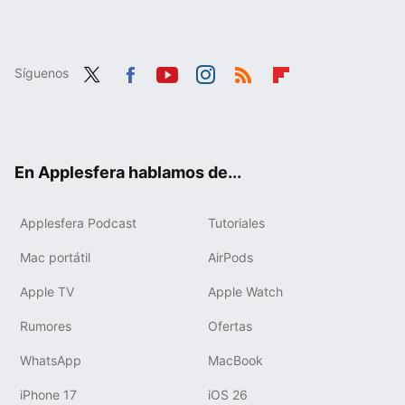
Síguenos
Twit
Fac
You
Inst
RSS
Flip
ter
ebo
tub
agr
boa
ok
e
am
rd
En Applesfera hablamos de...
Applesfera Podcast
Tutoriales
Mac portátil
AirPods
Apple TV
Apple Watch
Rumores
Ofertas
WhatsApp
MacBook
iPhone 17
iOS 26