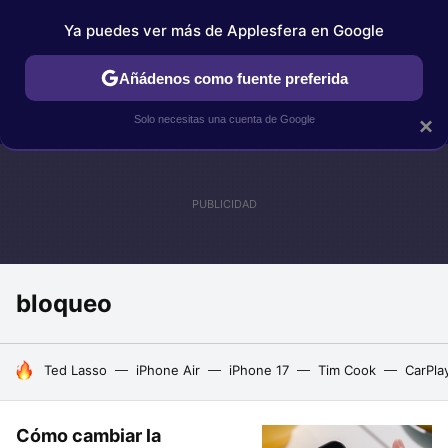
Ya puedes ver más de Applesfera en Google
IPHONE
TUTORIALES
APPLESFERA SELECCIÓN
IOS
Añádenos como fuente preferida
Solo necesitas una cuenta de Google
×
bloqueo
HOY SE HABLA DE
Ted Lasso
iPhone Air
iPhone 17
Tim Cook
CarPla
Cómo cambiar la