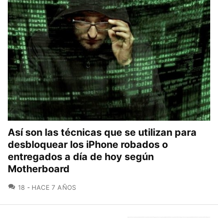
Así son las técnicas que se utilizan para
desbloquear los iPhone robados o
entregados a día de hoy según
Motherboard
COMENTARIOS
18
HACE 7 AÑOS