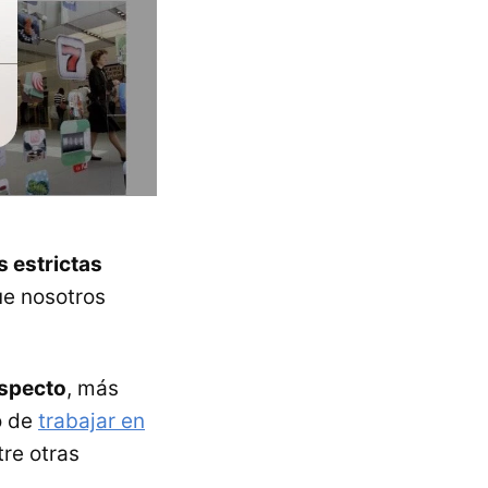
s estrictas
ue nosotros
especto
, más
o de
trabajar en
tre otras