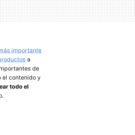
más importante
 productos
a
importantes de
 el contenido y
ear todo el
o.