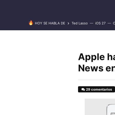
HOY SE HABLA DE
Ted Lasso
iOS 27
C
Apple h
News en
29 comentarios