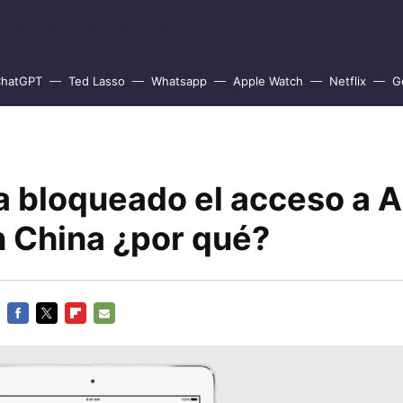
hatGPT
Ted Lasso
Whatsapp
Apple Watch
Netflix
G
a bloqueado el acceso a 
 China ¿por qué?
FACEBOOK
TWITTER
FLIPBOARD
E-
MAIL