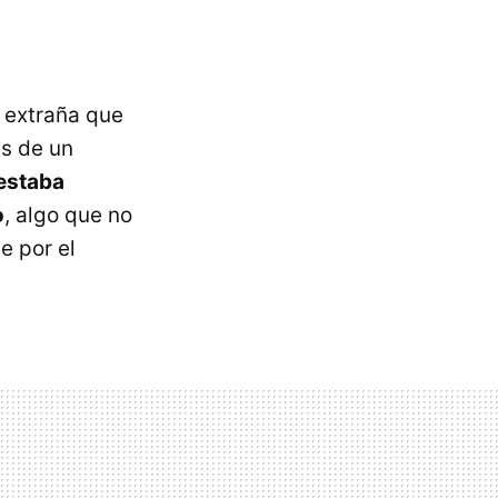
o extraña que
és de un
estaba
o
, algo que no
e por el