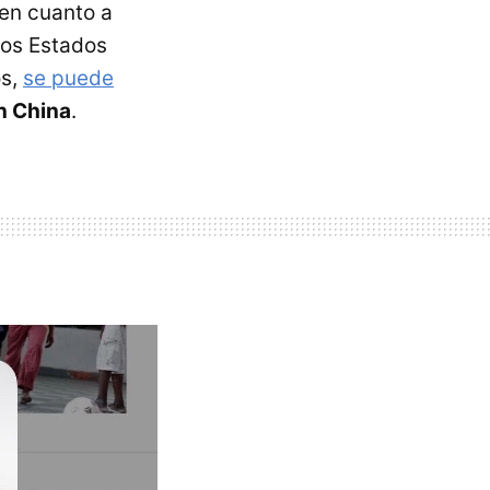
en cuanto a
los Estados
os,
se puede
n China
.