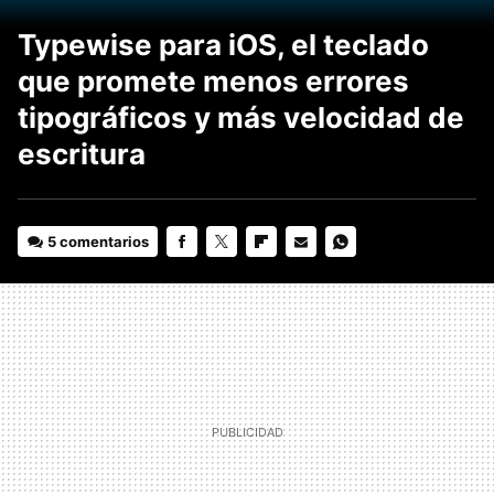
Typewise para iOS, el teclado
que promete menos errores
tipográficos y más velocidad de
escritura
5 comentarios
FACEBOOK
TWITTER
FLIPBOARD
E-
WHATSAPP
MAIL