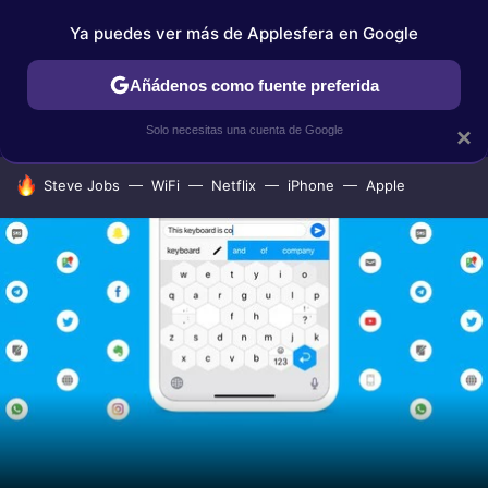
Ya puedes ver más de Applesfera en Google
IPHONE
TUTORIALES
APPLESFERA SELECCIÓN
IOS
Añádenos como fuente preferida
Solo necesitas una cuenta de Google
×
HOY SE HABLA DE
Steve Jobs
WiFi
Netflix
iPhone
Apple