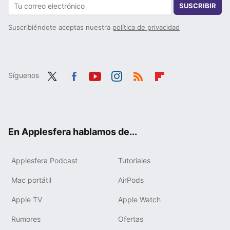
SUSCRIBIR
Suscribiéndote aceptas nuestra
política de privacidad
Síguenos
Twit
Fac
You
Inst
RSS
Flip
ter
ebo
tub
agr
boa
ok
e
am
rd
En Applesfera hablamos de...
Applesfera Podcast
Tutoriales
Mac portátil
AirPods
Apple TV
Apple Watch
Rumores
Ofertas