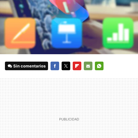
Sin comentarios
FACEBOOK
TWITTER
FLIPBOARD
E-
WHATSAPP
MAIL