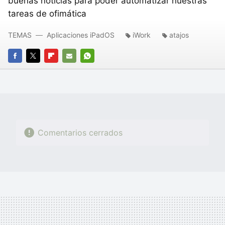
buenas noticias para poder automatizar nuestras
tareas de ofimática
TEMAS
Aplicaciones iPadOS
iWork
atajos
FACEBOOK
TWITTER
FLIPBOARD
E-
WHATSAPP
MAIL
Comentarios cerrados