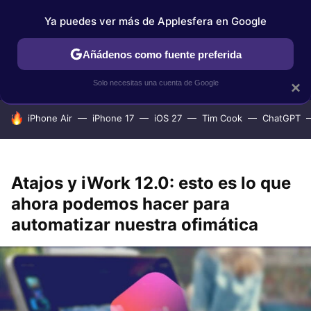
Ya puedes ver más de Applesfera en Google
IPHONE
TUTORIALES
APPLESFERA SELECCIÓN
IOS
Añádenos como fuente preferida
Solo necesitas una cuenta de Google
×
HOY SE HABLA DE
iPhone Air
iPhone 17
iOS 27
Tim Cook
ChatGPT
Atajos y iWork 12.0: esto es lo que
ahora podemos hacer para
automatizar nuestra ofimática