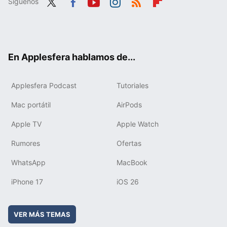
Síguenos
Twit
Fac
You
Inst
RSS
Flip
ter
ebo
tub
agr
boa
ok
e
am
rd
En Applesfera hablamos de...
Applesfera Podcast
Tutoriales
Mac portátil
AirPods
Apple TV
Apple Watch
Rumores
Ofertas
WhatsApp
MacBook
iPhone 17
iOS 26
VER MÁS TEMAS