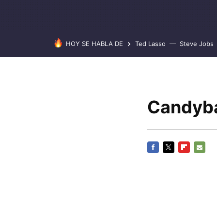
HOY SE HABLA DE
Ted Lasso
Steve Jobs
Candyba
FACEBOOK
TWITTER
FLIPBOARD
E-
MAIL