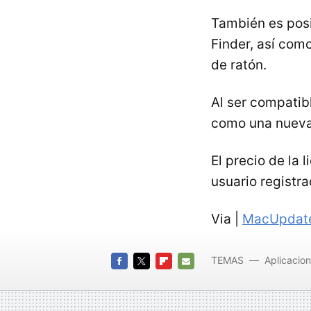
También es posi
Finder, así como
de ratón.
Al ser compatib
como una nueva 
El precio de la 
usuario registr
Via |
MacUpdat
TEMAS
Aplicacio
FACEBOOK
TWITTER
FLIPBOARD
E-
MAIL