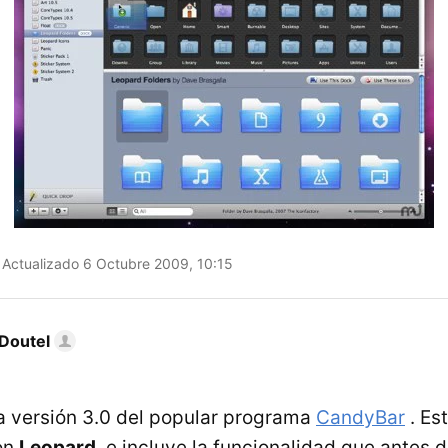
Actualizado 6 Octubre 2009, 10:15
Doutel
la versión 3.0 del popular programa
CandyBar
. Es
on
Leopard
, e incluye la funcionalidad que antes