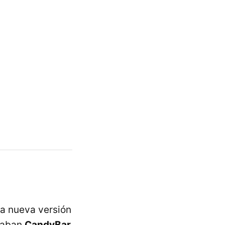
ta nueva versión
 daban
CandyBar