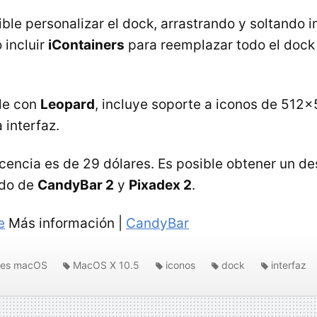
ble personalizar el dock, arrastrando y soltando
 incluir
iContainers
para reemplazar todo el dock 
le con
Leopard
, incluye soporte a iconos de 512x5
interfaz.
licencia es de 29 dólares. Es posible obtener un d
ado de
CandyBar 2
y
Pixadex 2
.
e
Más información |
CandyBar
nes macOS
MacOS X 10.5
iconos
dock
interfaz