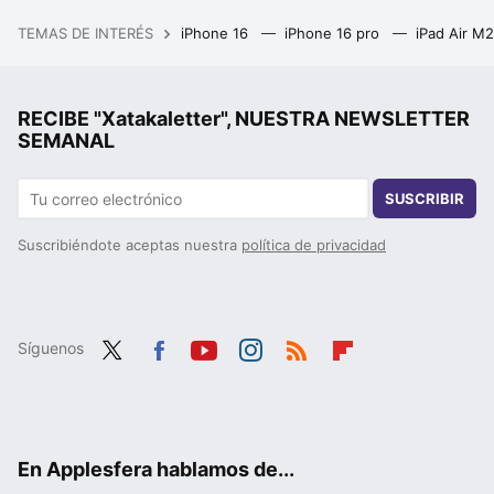
TEMAS DE INTERÉS
iPhone 16
iPhone 16 pro
iPad Air M
RECIBE "Xatakaletter", NUESTRA NEWSLETTER
SEMANAL
SUSCRIBIR
Suscribiéndote aceptas nuestra
política de privacidad
Síguenos
Twit
Fac
You
Inst
RSS
Flip
ter
ebo
tub
agr
boa
ok
e
am
rd
En Applesfera hablamos de...