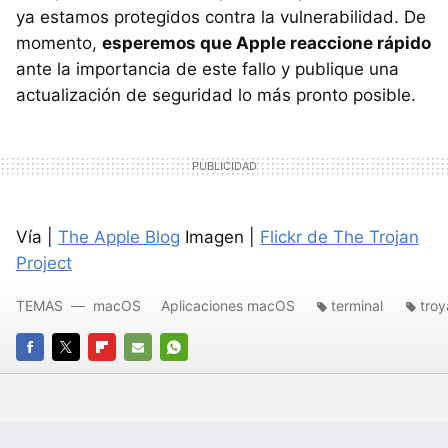
ya estamos protegidos contra la vulnerabilidad. De
momento,
esperemos que Apple reaccione rápido
ante la importancia de este fallo y publique una
actualización de seguridad lo más pronto posible.
Vía |
The Apple Blog
Imagen |
Flickr de The Trojan
Project
TEMAS
macOS
Aplicaciones macOS
terminal
tro
FACEBOOK
TWITTER
FLIPBOARD
E-
WHATSAPP
MAIL