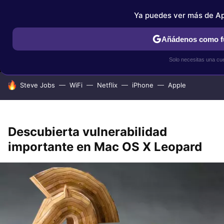
Ya puedes ver más de Ap
MENÚ
NUEVO
Añádenos como fu
IPHONE
TUTORIALES
APPLESFERA SELECCIÓN
IOS
Solo necesitas una cu
HOY SE HABLA DE
Steve Jobs
WiFi
Netflix
iPhone
Apple
Descubierta vulnerabilidad
importante en Mac OS X Leopard