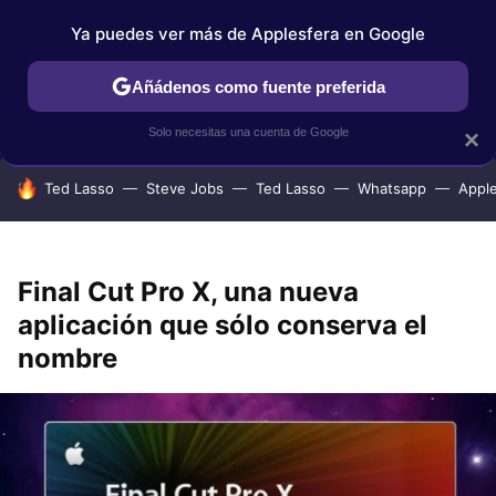
Ya puedes ver más de Applesfera en Google
IPHONE
TUTORIALES
APPLESFERA SELECCIÓN
IOS
Añádenos como fuente preferida
Solo necesitas una cuenta de Google
×
HOY SE HABLA DE
Ted Lasso
Steve Jobs
Ted Lasso
Whatsapp
Appl
Final Cut Pro X, una nueva
aplicación que sólo conserva el
nombre