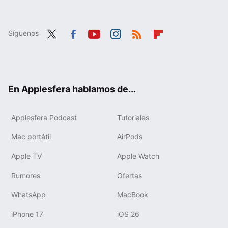
Síguenos
Twit
Fac
You
Inst
RSS
Flip
ter
ebo
tub
agr
boa
ok
e
am
rd
En Applesfera hablamos de...
Applesfera Podcast
Tutoriales
Mac portátil
AirPods
Apple TV
Apple Watch
Rumores
Ofertas
WhatsApp
MacBook
iPhone 17
iOS 26