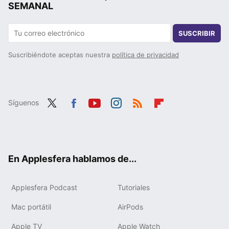
SEMANAL
SUSCRIBIR
Suscribiéndote aceptas nuestra
política de privacidad
Síguenos
Twit
Fac
You
Inst
RSS
Flip
ter
ebo
tub
agr
boa
ok
e
am
rd
En Applesfera hablamos de...
Applesfera Podcast
Tutoriales
Mac portátil
AirPods
Apple TV
Apple Watch