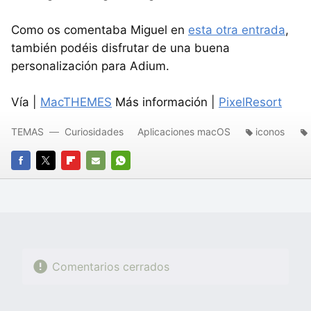
Como os comentaba Miguel en
esta otra entrada
,
también podéis disfrutar de una buena
personalización para Adium.
Vía |
MacTHEMES
Más información |
PixelResort
TEMAS
Curiosidades
Aplicaciones macOS
iconos
FACEBOOK
TWITTER
FLIPBOARD
E-
WHATSAPP
MAIL
Comentarios cerrados