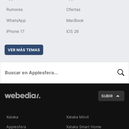
Rumores
Ofertas
WhatsApp
MacBook
iPhone 17
iOS 26
VER MÁS TEMAS
BUSC
SUBIR
Xataka
Xataka Móvil
Applesfera
Xataka Smart Home