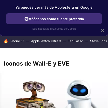
Ya puedes ver más de Applesfera en Google
IPHONE
TUTORIALES
APPLESFERA SELECCIÓN
IOS
Añádenos como fuente preferida
Solo necesitas una cuenta de Google
×
HOY SE HABLA DE
iPhone 17
Apple Watch Ultra 3
Ted Lasso
Steve Jobs
Iconos de Wall-E y EVE