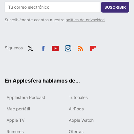
SUSCRIBIR
Suscribiéndote aceptas nuestra
política de privacidad
Síguenos
Twit
Fac
You
Inst
RSS
Flip
ter
ebo
tub
agr
boa
ok
e
am
rd
En Applesfera hablamos de...
Applesfera Podcast
Tutoriales
Mac portátil
AirPods
Apple TV
Apple Watch
Rumores
Ofertas