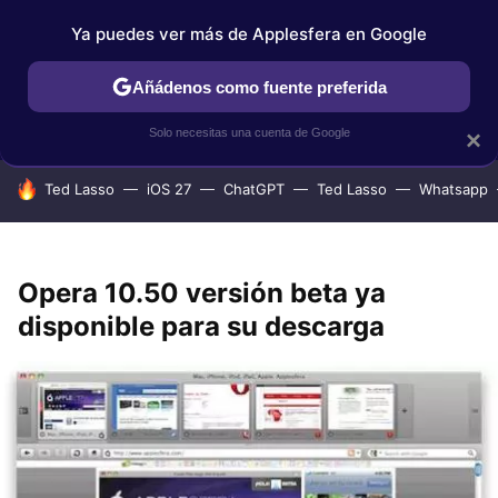
Ya puedes ver más de Applesfera en Google
IPHONE
TUTORIALES
APPLESFERA SELECCIÓN
IOS
Añádenos como fuente preferida
Solo necesitas una cuenta de Google
×
HOY SE HABLA DE
Ted Lasso
iOS 27
ChatGPT
Ted Lasso
Whatsapp
Opera 10.50 versión beta ya
disponible para su descarga