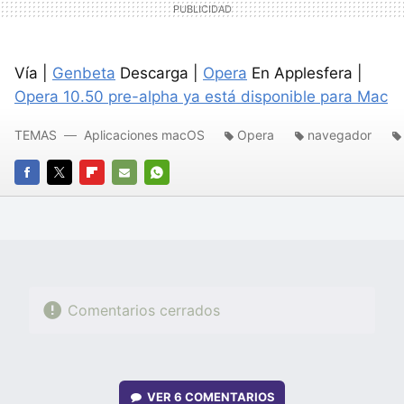
Vía |
Genbeta
Descarga |
Opera
En Applesfera |
Opera 10.50 pre-alpha ya está disponible para Mac
TEMAS
Aplicaciones macOS
Opera
navegador
FACEBOOK
TWITTER
FLIPBOARD
E-
WHATSAPP
MAIL
Comentarios cerrados
VER
6 COMENTARIOS