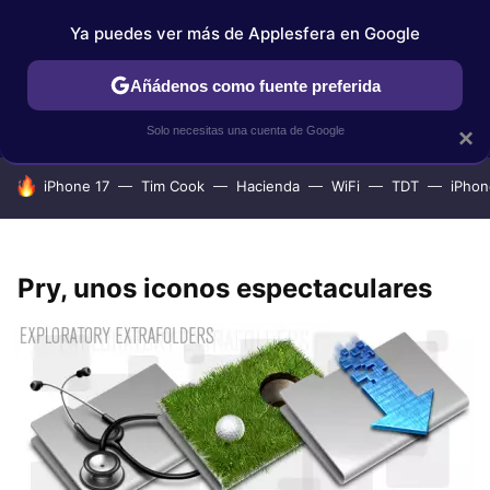
Ya puedes ver más de Applesfera en Google
IPHONE
TUTORIALES
APPLESFERA SELECCIÓN
IOS
Añádenos como fuente preferida
Solo necesitas una cuenta de Google
×
HOY SE HABLA DE
iPhone 17
Tim Cook
Hacienda
WiFi
TDT
iPhon
Pry, unos iconos espectaculares