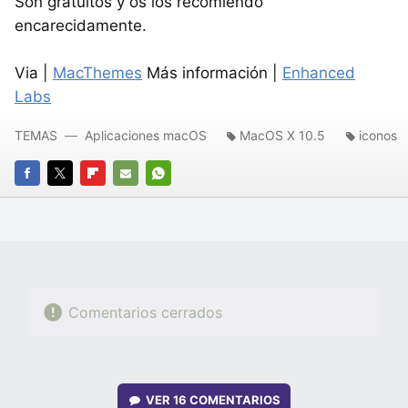
Son gratuitos y os los recomiendo
encarecidamente.
Via |
MacThemes
Más información |
Enhanced
Labs
TEMAS
Aplicaciones macOS
MacOS X 10.5
iconos
FACEBOOK
TWITTER
FLIPBOARD
E-
WHATSAPP
MAIL
Comentarios cerrados
VER
16 COMENTARIOS