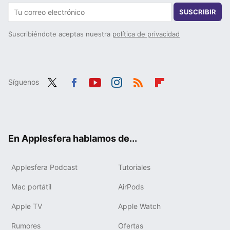
SUSCRIBIR
Suscribiéndote aceptas nuestra
política de privacidad
Síguenos
Twit
Fac
You
Inst
RSS
Flip
ter
ebo
tub
agr
boa
ok
e
am
rd
En Applesfera hablamos de...
Applesfera Podcast
Tutoriales
Mac portátil
AirPods
Apple TV
Apple Watch
Rumores
Ofertas