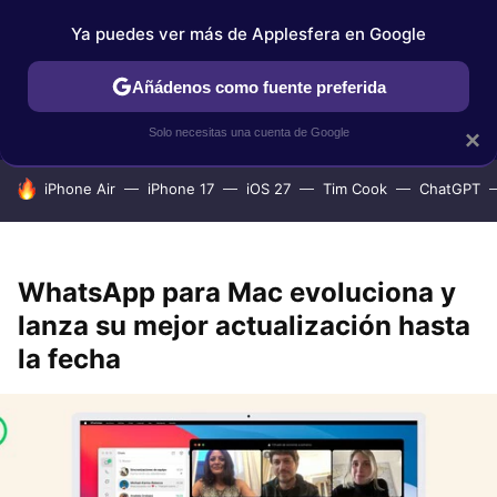
Ya puedes ver más de Applesfera en Google
IPHONE
TUTORIALES
APPLESFERA SELECCIÓN
IOS
Añádenos como fuente preferida
Solo necesitas una cuenta de Google
×
HOY SE HABLA DE
iPhone Air
iPhone 17
iOS 27
Tim Cook
ChatGPT
WhatsApp para Mac evoluciona y
lanza su mejor actualización hasta
la fecha