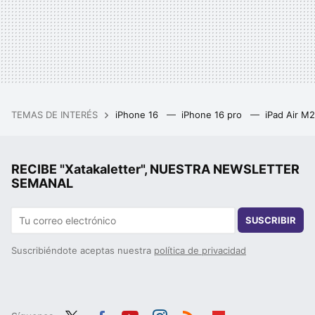
TEMAS DE INTERÉS
iPhone 16
iPhone 16 pro
iPad Air M
RECIBE "Xatakaletter", NUESTRA NEWSLETTER
SEMANAL
SUSCRIBIR
Suscribiéndote aceptas nuestra
política de privacidad