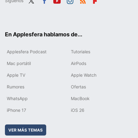
Síguenos
Twit
Fac
You
Inst
RSS
Flip
ter
ebo
tub
agr
boa
ok
e
am
rd
En Applesfera hablamos de...
Applesfera Podcast
Tutoriales
Mac portátil
AirPods
Apple TV
Apple Watch
Rumores
Ofertas
WhatsApp
MacBook
iPhone 17
iOS 26
VER MÁS TEMAS