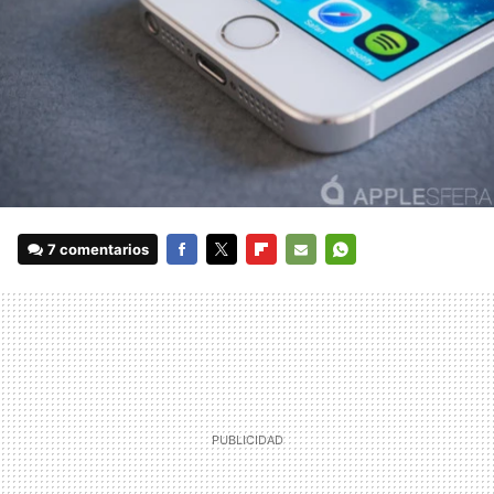
7 comentarios
FACEBOOK
TWITTER
FLIPBOARD
E-
WHATSAPP
MAIL