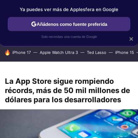
Ya puedes ver más de Applesfera en Google
IPHONE
TUTORIALES
APPLESFERA SELECCIÓN
IOS
Añádenos como fuente preferida
Solo necesitas una cuenta de Google
×
HOY SE HABLA DE
iPhone 17
Apple Watch Ultra 3
Ted Lasso
iPhone 15
La App Store sigue rompiendo
récords, más de 50 mil millones de
dólares para los desarrolladores