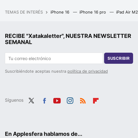
TEMAS DE INTERÉS
iPhone 16
iPhone 16 pro
iPad Air M
RECIBE "Xatakaletter", NUESTRA NEWSLETTER
SEMANAL
SUSCRIBIR
Suscribiéndote aceptas nuestra
política de privacidad
Síguenos
Twit
Fac
You
Inst
RSS
Flip
ter
ebo
tub
agr
boa
ok
e
am
rd
En Applesfera hablamos de...