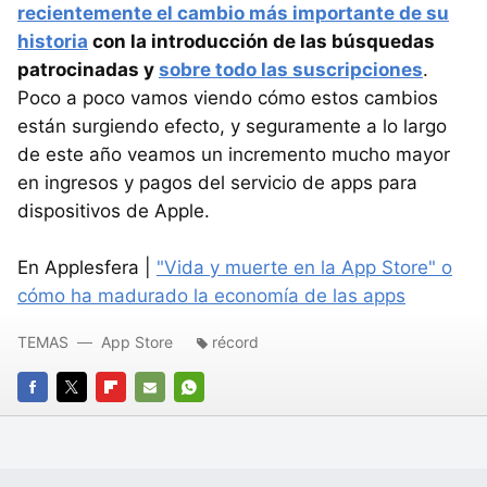
recientemente el cambio más importante de su
historia
con la introducción de las búsquedas
patrocinadas y
sobre todo las suscripciones
.
Poco a poco vamos viendo cómo estos cambios
están surgiendo efecto, y seguramente a lo largo
de este año veamos un incremento mucho mayor
en ingresos y pagos del servicio de apps para
dispositivos de Apple.
En Applesfera |
"Vida y muerte en la App Store" o
cómo ha madurado la economía de las apps
TEMAS
App Store
récord
FACEBOOK
TWITTER
FLIPBOARD
E-
WHATSAPP
MAIL