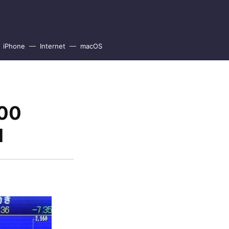
iPhone
Internet
macOS
000
l