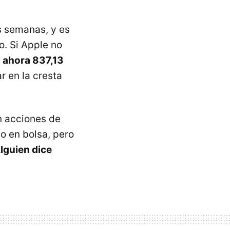
s semanas, y es
o. Si Apple no
 ahora 837,13
r en la cresta
n acciones de
to en bolsa, pero
lguien dice