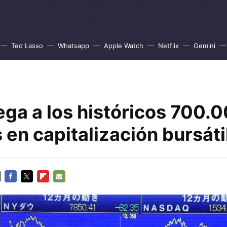
Ted Lasso
Whatsapp
Apple Watch
Netflix
Gemini
ega a los históricos 700.
 en capitalización bursáti
FACEBOOK
TWITTER
FLIPBOARD
E-
MAIL