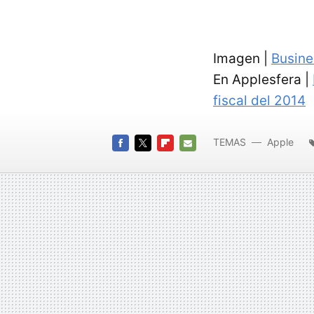
Imagen |
Busine
En Applesfera |
fiscal del 2014
TEMAS
Apple
FACEBOOK
TWITTER
FLIPBOARD
E-
MAIL