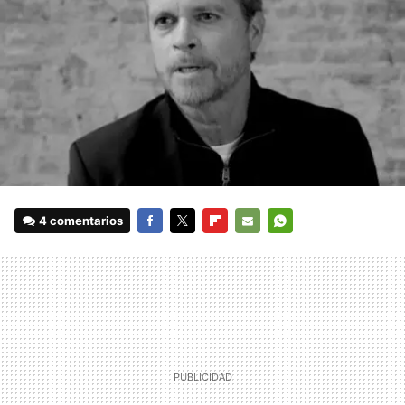
4 comentarios
FACEBOOK
TWITTER
FLIPBOARD
E-
WHATSAPP
MAIL