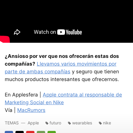
¿Ansioso por ver que nos ofrecerán estas dos
compañías?
Llevamos varios movimientos por
parte de ambas compañías
y seguro que tienen
muchos productos interesantes que ofrecernos.
En Applesfera |
Apple contrata al responsable de
Marketing Social en Nike
Vía |
MacRumors
TEMAS
Apple
futuro
wearables
nike