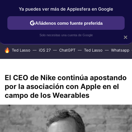
Ya puedes ver más de Applesfera en Google
IPHONE
TUTORIALES
APPLESFERA SELECCIÓN
IOS
Añádenos como fuente preferida
Solo necesitas una cuenta de Google
×
HOY SE HABLA DE
Ted Lasso
iOS 27
ChatGPT
Ted Lasso
Whatsapp
El CEO de Nike continúa apostando
por la asociación con Apple en el
campo de los Wearables