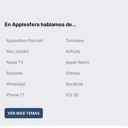
Twit
Fac
You
Inst
RSS
Flip
ter
ebo
tub
agr
boa
ok
e
am
rd
En Applesfera hablamos de...
Applesfera Podcast
Tutoriales
Mac portátil
AirPods
Apple TV
Apple Watch
Rumores
Ofertas
WhatsApp
MacBook
iPhone 17
iOS 26
VER MÁS TEMAS