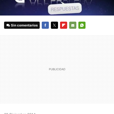
Sin comentarios
FACEBOOK
TWITTER
FLIPBOARD
E-
WHATSAPP
MAIL