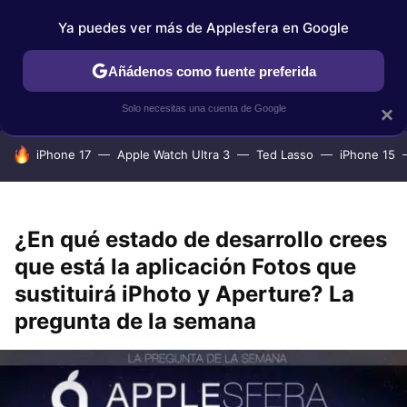
Ya puedes ver más de Applesfera en Google
IPHONE
TUTORIALES
APPLESFERA SELECCIÓN
IOS
Añádenos como fuente preferida
Solo necesitas una cuenta de Google
×
HOY SE HABLA DE
iPhone 17
Apple Watch Ultra 3
Ted Lasso
iPhone 15
¿En qué estado de desarrollo crees
que está la aplicación Fotos que
sustituirá iPhoto y Aperture? La
pregunta de la semana