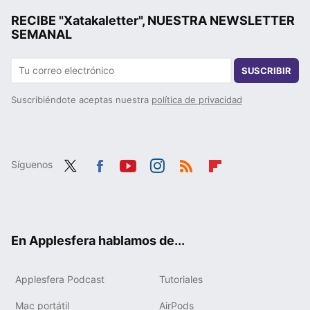
RECIBE "Xatakaletter", NUESTRA NEWSLETTER
SEMANAL
SUSCRIBIR
Suscribiéndote aceptas nuestra
política de privacidad
Síguenos
Twit
Fac
You
Inst
RSS
Flip
ter
ebo
tub
agr
boa
ok
e
am
rd
En Applesfera hablamos de...
Applesfera Podcast
Tutoriales
Mac portátil
AirPods