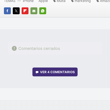
TEMAS
iPhone
Apple
Multa
marketing
Amaz
FACEBOOK
TWITTER
FLIPBOARD
E-
WHATSAPP
MAIL
Comentarios cerrados
VER
4 COMENTARIOS