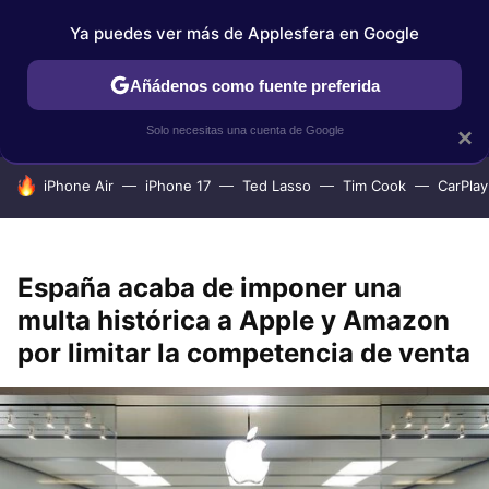
Ya puedes ver más de Applesfera en Google
IPHONE
TUTORIALES
APPLESFERA SELECCIÓN
IOS
Añádenos como fuente preferida
Solo necesitas una cuenta de Google
×
HOY SE HABLA DE
iPhone Air
iPhone 17
Ted Lasso
Tim Cook
CarPlay
España acaba de imponer una
multa histórica a Apple y Amazon
por limitar la competencia de venta