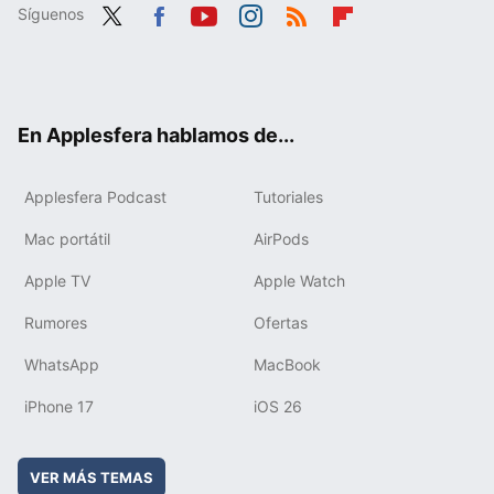
Síguenos
Twit
Fac
You
Inst
RSS
Flip
ter
ebo
tub
agr
boa
ok
e
am
rd
En Applesfera hablamos de...
Applesfera Podcast
Tutoriales
Mac portátil
AirPods
Apple TV
Apple Watch
Rumores
Ofertas
WhatsApp
MacBook
iPhone 17
iOS 26
VER MÁS TEMAS