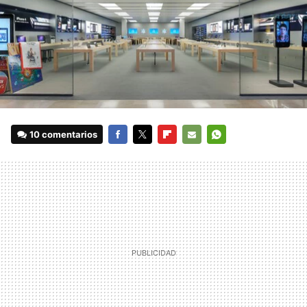
10 comentarios
FACEBOOK
TWITTER
FLIPBOARD
E-
WHATSAPP
MAIL