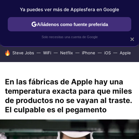
Ya puedes ver más de Applesfera en Google
IPHONE
TUTORIALES
APPLESFERA SELECCIÓN
IOS
Añádenos como fuente preferida
Solo necesitas una cuenta de Google
×
HOY SE HABLA DE
Steve Jobs
WiFi
Netflix
iPhone
iOS
Apple
En las fábricas de Apple hay una
temperatura exacta para que miles
de productos no se vayan al traste.
El culpable es el pegamento