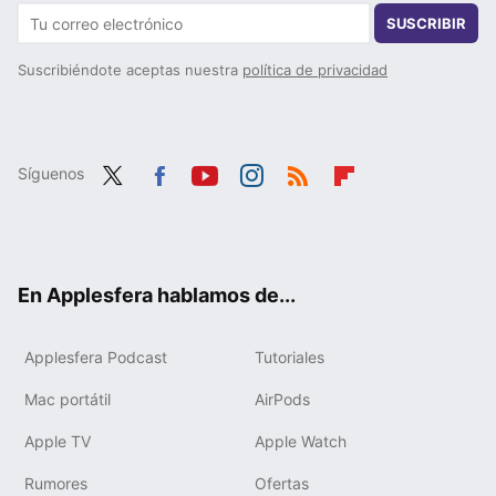
SUSCRIBIR
Suscribiéndote aceptas nuestra
política de privacidad
Síguenos
Twit
Fac
You
Inst
RSS
Flip
ter
ebo
tub
agr
boa
ok
e
am
rd
En Applesfera hablamos de...
Applesfera Podcast
Tutoriales
Mac portátil
AirPods
Apple TV
Apple Watch
Rumores
Ofertas