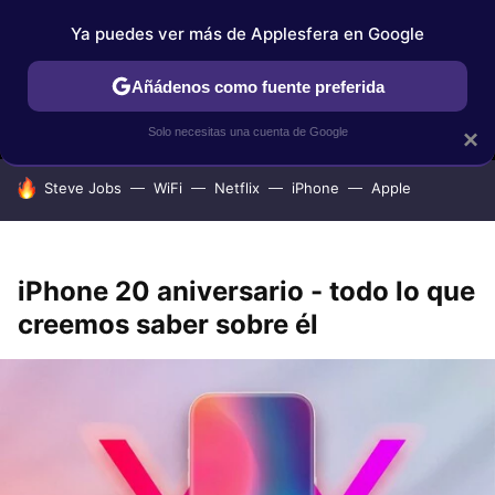
Ya puedes ver más de Applesfera en Google
MENÚ
NUEVO
Añádenos como fuente preferida
IPHONE
TUTORIALES
APPLESFERA SELECCIÓN
IOS
Solo necesitas una cuenta de Google
×
HOY SE HABLA DE
Steve Jobs
WiFi
Netflix
iPhone
Apple
iPhone 20 aniversario - todo lo que
creemos saber sobre él