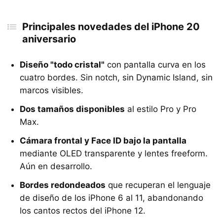
Principales novedades del iPhone 20 aniversario
Principales novedades del iPhone 20
¿Cómo podría ser el diseño del iPhone 20 aniversario?
aniversario
¿Qué características apuntan los rumores para el
iPhone del 20 aniversario?
Diseño "todo cristal"
con pantalla curva en los
cuatro bordes. Sin notch, sin Dynamic Island, sin
¿Cuándo llegaría el iPhone 20?
marcos visibles.
¿A qué precio se lanzaría el iPhone 20?
Dos tamaños disponibles
al estilo Pro y Pro
Max.
Cámara frontal y Face ID bajo la pantalla
mediante OLED transparente y lentes freeform.
Aún en desarrollo.
Bordes redondeados
que recuperan el lenguaje
de diseño de los iPhone 6 al 11, abandonando
los cantos rectos del iPhone 12.