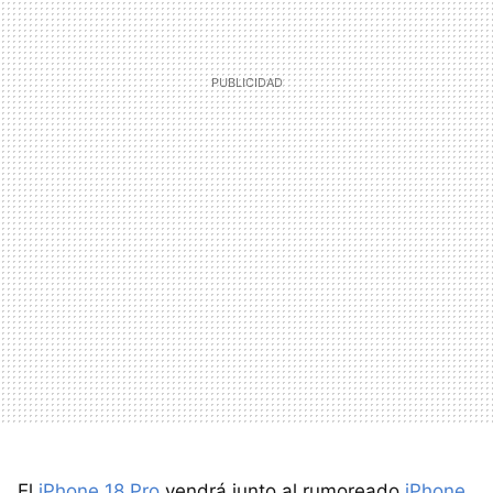
El
iPhone 18
Pro
vendrá junto al rumoreado
iPhone