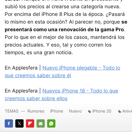
subió los precios al crearse una categoría nueva.
Por encima del iPhone 8 Plus de la época. ¿Pasará
lo mismo en esta ocasión? Al parecer no, porque
se
presentará como una renovación de la gama Pro
.
Por lo que en el mejor de los casos, mantendrá los
precios actuales. Y eso, tal y como corren los
tiempos, es una gran noticia.
En Applesfera |
Nuevo iPhone plegable - Todo lo
que creemos saber sobre él
En Applesfera |
Nuevos iPhone 18 - Todo lo que
creemos saber sobre ellos
TEMAS
Rumores
iPhone
Nuevo
iPhone 20
Aniv
FACEBOOK
TWITTER
FLIPBOARD
E-
WHATSAPP