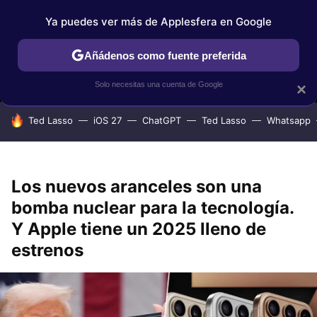
Ya puedes ver más de Applesfera en Google
MENÚ
NUEVO
Añádenos como fuente preferida
IPHONE
TUTORIALES
APPLESFERA SELECCIÓN
IOS
Solo necesitas una cuenta de Google
×
HOY SE HABLA DE
Ted Lasso
iOS 27
ChatGPT
Ted Lasso
Whatsapp
Los nuevos aranceles son una
bomba nuclear para la tecnología.
Y Apple tiene un 2025 lleno de
estrenos