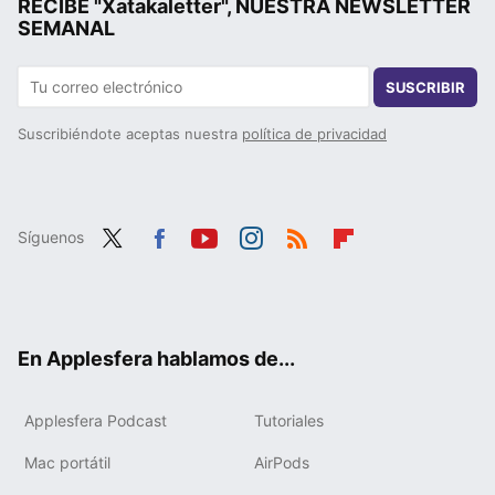
RECIBE "Xatakaletter", NUESTRA NEWSLETTER
SEMANAL
SUSCRIBIR
Suscribiéndote aceptas nuestra
política de privacidad
Síguenos
Twit
Fac
You
Inst
RSS
Flip
ter
ebo
tub
agr
boa
ok
e
am
rd
En Applesfera hablamos de...
Applesfera Podcast
Tutoriales
Mac portátil
AirPods