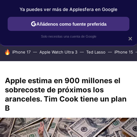
Ya puedes ver más de Applesfera en Google
IPHONE
TUTORIALES
APPLESFERA SELECCIÓN
IOS
Añádenos como fuente preferida
Solo necesitas una cuenta de Google
×
HOY SE HABLA DE
iPhone 17
Apple Watch Ultra 3
Ted Lasso
iPhone 15
Apple estima en 900 millones el
sobrecoste de próximos los
aranceles. Tim Cook tiene un plan
B