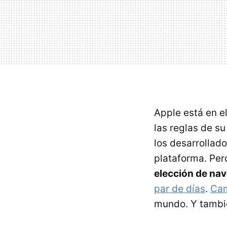
Apple está en e
las reglas de s
los desarrollado
plataforma. Pero
elección de na
par de días
.
Cam
mundo. Y tamb