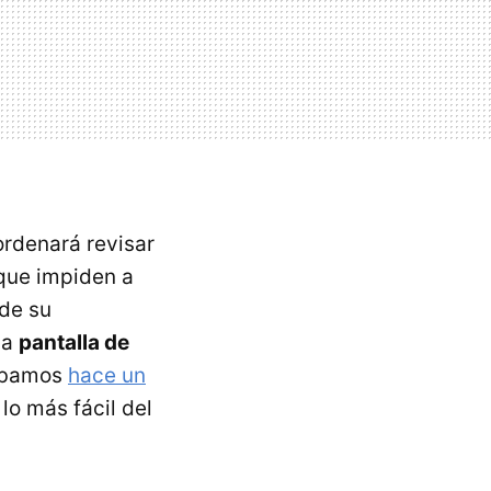
ordenará revisar
 que impiden a
 de su
la
pantalla de
tábamos
hace un
 lo más fácil del