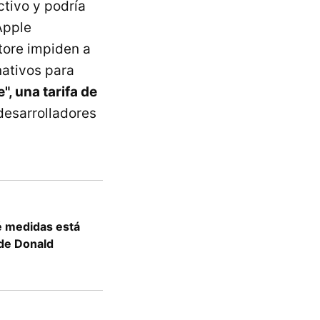
ctivo y podría
Apple
tore impiden a
nativos para
, una tarifa de
desarrolladores
é medidas está
de Donald