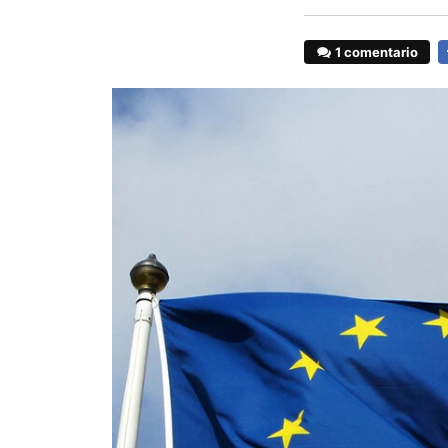
1 comentario
F