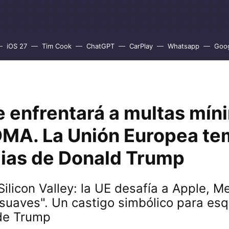
iOS 27
Tim Cook
ChatGPT
CarPlay
Whatsapp
Goo
e enfrentará a multas mín
 DMA. La Unión Europea te
lias de Donald Trump
Silicon Valley: la UE desafía a Apple, M
suaves". Un castigo simbólico para esq
 de Trump