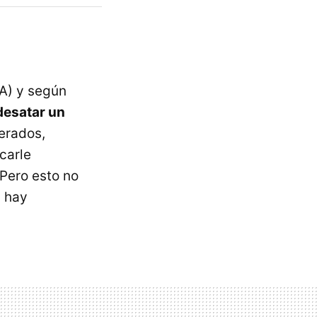
MA) y según
desatar un
erados,
carle
 Pero esto no
, hay