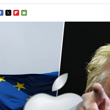
ACEBOOK
TWITTER
FLIPBOARD
E-
MAIL