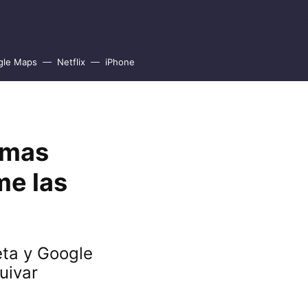
gle Maps
Netflix
iPhone
imas
me las
eta y Google
uivar