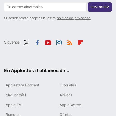
SUSCRIBIR
Suscribiéndote aceptas nuestra
política de privacidad
Síguenos
Twit
Fac
You
Inst
RSS
Flip
ter
ebo
tub
agr
boa
ok
e
am
rd
En Applesfera hablamos de...
Applesfera Podcast
Tutoriales
Mac portátil
AirPods
Apple TV
Apple Watch
Rumores
Ofertas