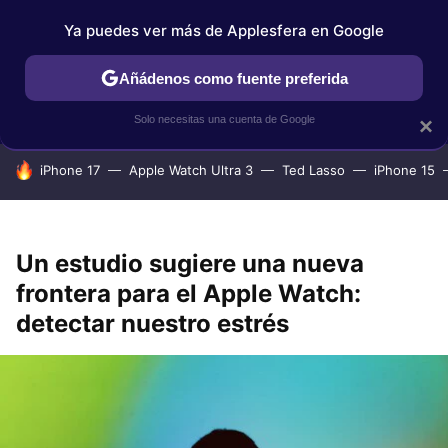
Ya puedes ver más de Applesfera en Google
IPHONE
TUTORIALES
APPLESFERA SELECCIÓN
IOS
Añádenos como fuente preferida
Solo necesitas una cuenta de Google
×
HOY SE HABLA DE
iPhone 17
Apple Watch Ultra 3
Ted Lasso
iPhone 15
Un estudio sugiere una nueva
frontera para el Apple Watch:
detectar nuestro estrés