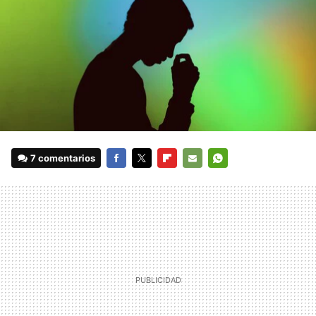
7 comentarios
FACEBOOK
TWITTER
FLIPBOARD
E-
WHATSAPP
MAIL