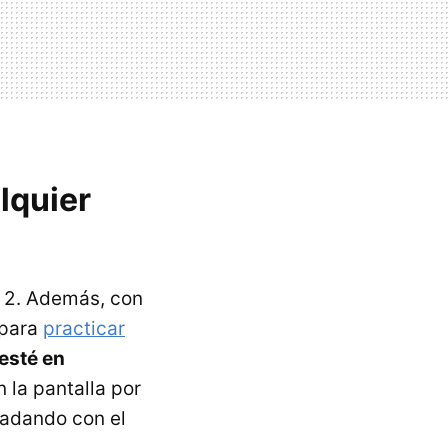
lquier
s 2. Además, con
 para
practicar
esté en
n la pantalla por
radando con el