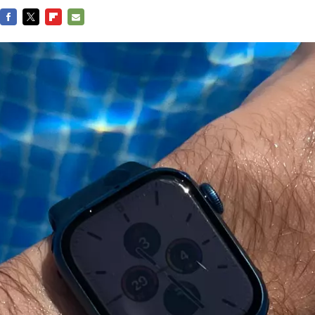
FACEBOOK
TWITTER
FLIPBOARD
E-
MAIL