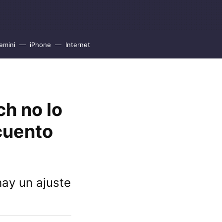
emini
iPhone
Internet
ch no lo
cuento
hay un ajuste