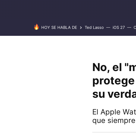
HOY SE HABLA DE
Ted Lasso
iOS 27
C
No, el "
protege
su verd
El Apple Wat
que siempre