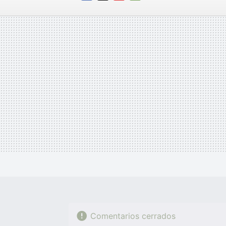
FACEBOOK
TWITTER
FLIPBOARD
E-
MAIL
Comentarios cerrados