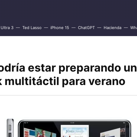
Ultra 3
Ted Lasso
iPhone 15
ChatGPT
Hacienda
Wh
odría estar preparando un
multitáctil para verano