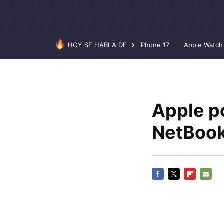
HOY SE HABLA DE
iPhone 17
Apple Watch 
Apple p
NetBook 
FACEBOOK
TWITTER
FLIPBOARD
E-
MAIL