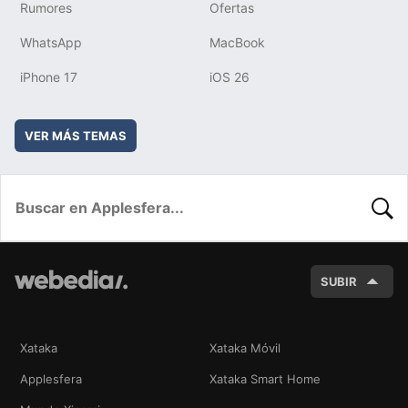
Rumores
Ofertas
WhatsApp
MacBook
iPhone 17
iOS 26
VER MÁS TEMAS
BUSC
SUBIR
Xataka
Xataka Móvil
Applesfera
Xataka Smart Home