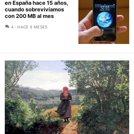
en España hace 15 años,
cuando sobrevivíamos
con 200 MB al mes
COMENTARIOS
4
HACE 9 MESES