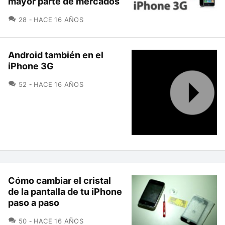
mayor parte de mercados
COMENTARIOS
28
HACE 16 AÑOS
Android también en el
iPhone 3G
COMENTARIOS
52
HACE 16 AÑOS
Cómo cambiar el cristal
de la pantalla de tu iPhone
paso a paso
COMENTARIOS
50
HACE 16 AÑOS