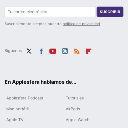
SUSCRIBIR
Suscribiéndote aceptas nuestra
política de privacidad
Síguenos
Twit
Fac
You
Inst
RSS
Flip
ter
ebo
tub
agr
boa
ok
e
am
rd
En Applesfera hablamos de...
Applesfera Podcast
Tutoriales
Mac portátil
AirPods
Apple TV
Apple Watch