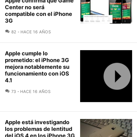
Apple confirma que Game
Center no será
compatible con el iPhone
3G
COMENTARIOS
82
HACE 16 AÑOS
Apple cumple lo
prometido: el iPhone 3G
mejora notablemente su
funcionamiento con iOS
4.1
COMENTARIOS
73
HACE 16 AÑOS
Apple está investigando
los problemas de lentitud
del iOS 4 en los iPhone 3G