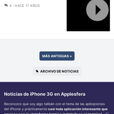
COMENTARIOS
4
HACE 17 AÑOS
MÁS ANTIGUAS
»
ARCHIVO DE NOTICIAS
Noticias de iPhone 3G en Applesfera
Reconozco que soy algo talibán con el tema de las aplicaciones
del iPhone y prácticamente
casi toda aplicación interesante que
aparece para la plataforma termina instalada en mi terminal
. ¿El