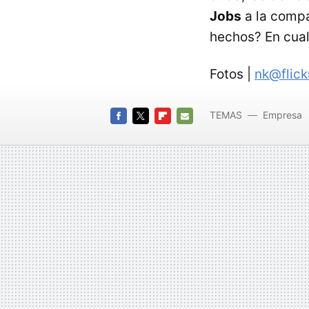
Jobs
a la compa
hechos? En cualq
Fotos |
nk@flick
TEMAS
Empresa
FACEBOOK
TWITTER
FLIPBOARD
E-
MAIL