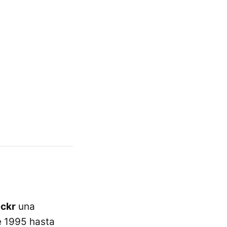
ickr
una
e 1995 hasta