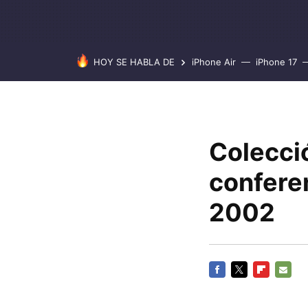
HOY SE HABLA DE
iPhone Air
iPhone 17
Colecci
confere
2002
FACEBOOK
TWITTER
FLIPBOARD
E-
MAIL