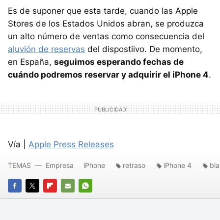
Es de suponer que esta tarde, cuando las Apple
Stores de los Estados Unidos abran, se produzca
un alto número de ventas como consecuencia del
aluvión de reservas
del dispostiivo. De momento,
en España,
seguimos esperando fechas de
cuándo podremos reservar y adquirir el iPhone 4
.
Vía |
Apple Press Releases
TEMAS
Empresa
iPhone
retraso
iPhone 4
bl
FACEBOOK
TWITTER
FLIPBOARD
E-
WHATSAPP
MAIL