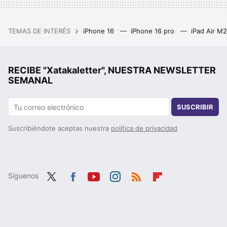
TEMAS DE INTERÉS
iPhone 16
iPhone 16 pro
iPad Air M
RECIBE "Xatakaletter", NUESTRA NEWSLETTER
SEMANAL
SUSCRIBIR
Suscribiéndote aceptas nuestra
política de privacidad
Síguenos
Twit
Fac
You
Inst
RSS
Flip
ter
ebo
tub
agr
boa
ok
e
am
rd