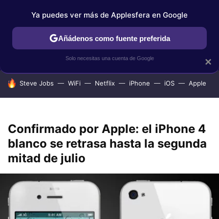
Ya puedes ver más de Applesfera en Google
IPHONE
TUTORIALES
APPLESFERA SELECCIÓN
IOS
Añádenos como fuente preferida
Solo necesitas una cuenta de Google
×
HOY SE HABLA DE
Steve Jobs
WiFi
Netflix
iPhone
iOS
Apple
Confirmado por Apple: el iPhone 4
blanco se retrasa hasta la segunda
mitad de julio