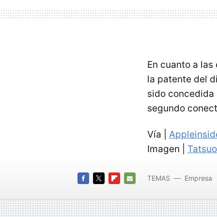
En cuanto a las 
la patente del 
sido concedida
segundo conect
Vía |
Appleinsid
Imagen |
Tatsuo
TEMAS
Empresa
provee
FACEBOOK
TWITTER
FLIPBOARD
E-
MAIL