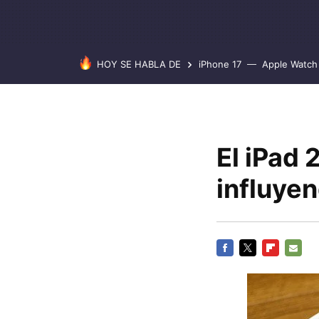
HOY SE HABLA DE
iPhone 17
Apple Watch 
El iPad 
influye
FACEBOOK
TWITTER
FLIPBOARD
E-
MAIL