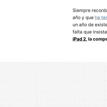
Siempre recorda
año y que
ha te
un año de exist
falta que insist
iPad 2
, la comp