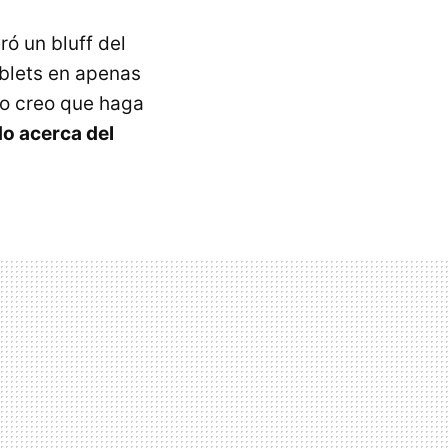
ó un bluff del
blets en apenas
no creo que haga
do acerca del