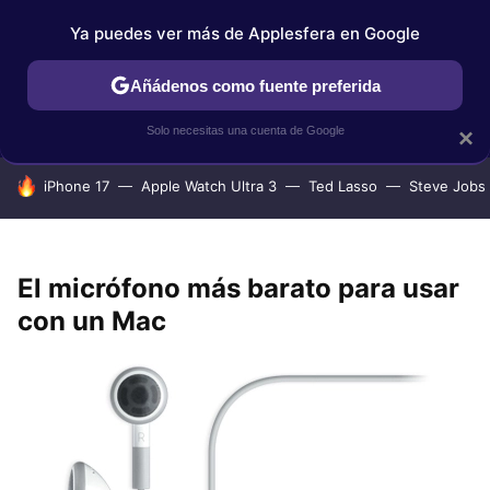
Ya puedes ver más de Applesfera en Google
IPHONE
TUTORIALES
APPLESFERA SELECCIÓN
IOS
Añádenos como fuente preferida
Solo necesitas una cuenta de Google
×
HOY SE HABLA DE
iPhone 17
Apple Watch Ultra 3
Ted Lasso
Steve Jobs
El micrófono más barato para usar
con un Mac