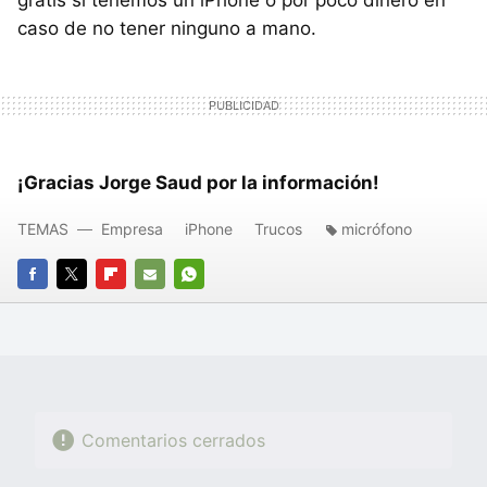
gratis si tenemos un iPhone o por poco dinero en
caso de no tener ninguno a mano.
¡Gracias Jorge Saud por la información!
TEMAS
Empresa
iPhone
Trucos
micrófono
FACEBOOK
TWITTER
FLIPBOARD
E-
WHATSAPP
MAIL
Comentarios cerrados