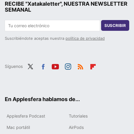
RECIBE "Xatakaletter", NUESTRA NEWSLETTER
SEMANAL
SUSCRIBIR
Suscribiéndote aceptas nuestra
política de privacidad
Síguenos
Twit
Fac
You
Inst
RSS
Flip
ter
ebo
tub
agr
boa
ok
e
am
rd
En Applesfera hablamos de...
Applesfera Podcast
Tutoriales
Mac portátil
AirPods