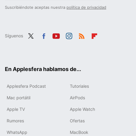
Suscribiéndote aceptas nuestra
política de privacidad
Síguenos
Twit
Fac
You
Inst
RSS
Flip
ter
ebo
tub
agr
boa
ok
e
am
rd
En Applesfera hablamos de...
Applesfera Podcast
Tutoriales
Mac portátil
AirPods
Apple TV
Apple Watch
Rumores
Ofertas
WhatsApp
MacBook