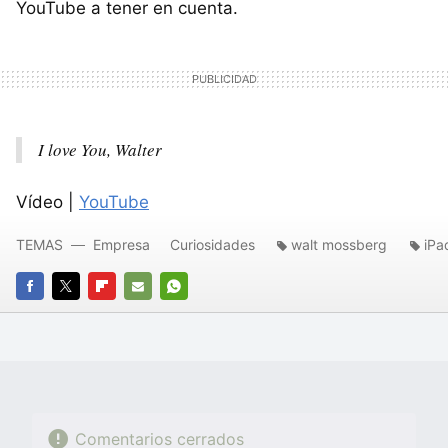
YouTube a tener en cuenta.
I love You, Walter
Vídeo |
YouTube
TEMAS
Empresa
Curiosidades
walt mossberg
iPa
FACEBOOK
TWITTER
FLIPBOARD
E-
WHATSAPP
MAIL
Comentarios cerrados