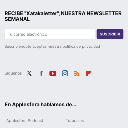
RECIBE "Xatakaletter", NUESTRA NEWSLETTER
SEMANAL
SUSCRIBIR
Suscribiéndote aceptas nuestra
política de privacidad
Síguenos
Twit
Fac
You
Inst
RSS
Flip
ter
ebo
tub
agr
boa
ok
e
am
rd
En Applesfera hablamos de...
Applesfera Podcast
Tutoriales