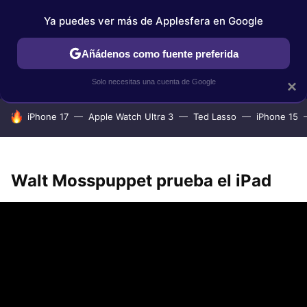
Ya puedes ver más de Applesfera en Google
IPHONE
TUTORIALES
APPLESFERA SELECCIÓN
IOS
Añádenos como fuente preferida
Solo necesitas una cuenta de Google
×
HOY SE HABLA DE
iPhone 17
Apple Watch Ultra 3
Ted Lasso
iPhone 15
Walt Mosspuppet prueba el iPad