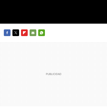
FACEBOOK
TWITTER
FLIPBOARD
E-
WHATSAPP
MAIL