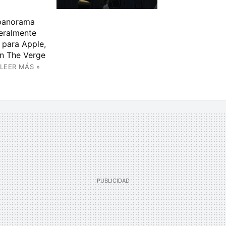
 panorama
eralmente
 para Apple,
en The Verge
LEER MÁS »