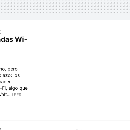
t
adas Wi-
ho, pero
lazo: los
hacer
-Fi, algo que
lt...
LEER