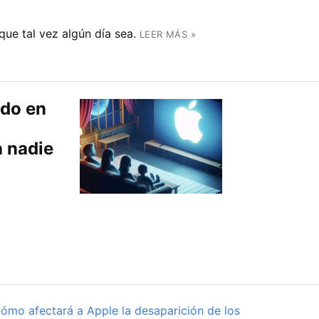
ue tal vez algún día sea.
LEER MÁS »
ndo en
a nadie
d