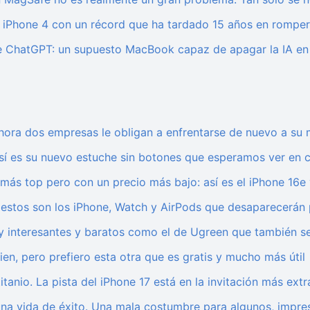
al iPhone 4 con un récord que ha tardado 15 años en rompe
 de ChatGPT: un supuesto MacBook capaz de apagar la IA en
5
hora dos empresas le obligan a enfrentarse de nuevo a su
 así es su nuevo estuche sin botones que esperamos ver en 
 más top pero con un precio más bajo: así es el iPhone 16e
: estos son los iPhone, Watch y AirPods que desaparecerán
y interesantes y baratos como el de Ugreen que también se
ien, pero prefiero esta otra que es gratis y mucho más útil
titanio. La pista del iPhone 17 está en la invitación más ex
una vida de éxito. Una mala costumbre para algunos, impres