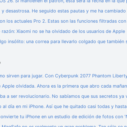
 26. Si mantienen el patrón, esta será la fecha en la que 
ea y desastrosa. He seguido estas pautas y me ha cambiado 
 los actuales Pro 2. Estas son las funciones filtradas con l
e razón: Xiaomi no se ha olvidado de los usuarios de Apple
 algo insólito: una correa para llevarlo colgado que también 
5
o sirven para jugar. Con Cyberpunk 2077 Phantom Liberty
e Apple olvidada. Ahora es la primera que abro cada mañan
ba a ser revolucionario. No sabíamos que sus secretos ya v
 al día en mi iPhone. Así que he quitado casi todas y hast
nvierte tu iPhone en un estudio de edición de fotos con 'N
 MagSafe no es realmente un gran problema. Tan sólo se n