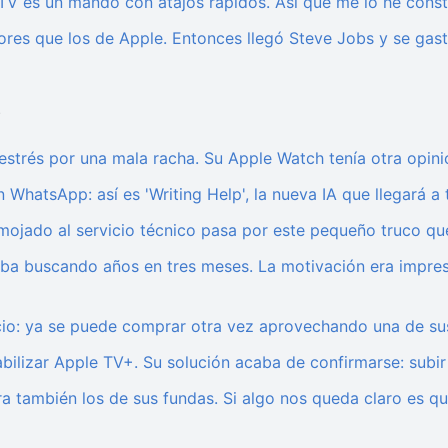
V es un mando con atajos rápidos. Así que me lo he const
ores que los de Apple. Entonces llegó Steve Jobs y se gast
5
 estrés por una mala racha. Su Apple Watch tenía otra opi
WhatsApp: así es 'Writing Help', la nueva IA que llegará a 
 mojado al servicio técnico pasa por este pequeño truco qu
aba buscando años en tres meses. La motivación era impres
cio: ya se puede comprar otra vez aprovechando una de su
lizar Apple TV+. Su solución acaba de confirmarse: subir 
ora también los de sus fundas. Si algo nos queda claro es qu