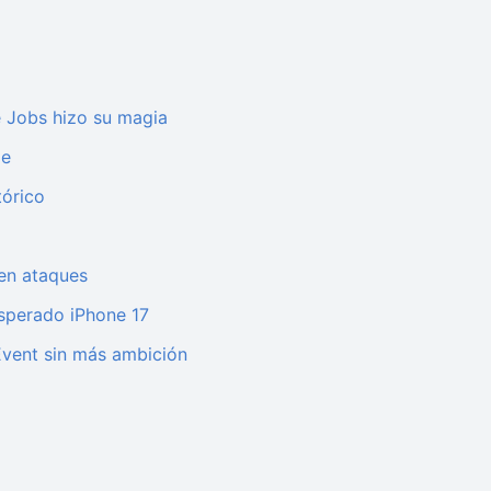
e Jobs hizo su magia
le
tórico
 en ataques
esperado iPhone 17
 Event sin más ambición