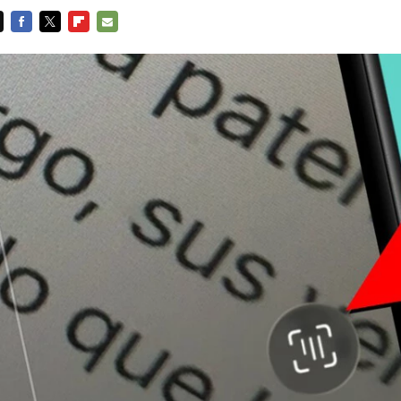
FACEBOOK
TWITTER
FLIPBOARD
E-
MAIL