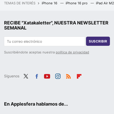
TEMAS DE INTERÉS
iPhone 16
iPhone 16 pro
iPad Air M
RECIBE "Xatakaletter", NUESTRA NEWSLETTER
SEMANAL
SUSCRIBIR
Suscribiéndote aceptas nuestra
política de privacidad
Síguenos
Twit
Fac
You
Inst
RSS
Flip
ter
ebo
tub
agr
boa
ok
e
am
rd
En Applesfera hablamos de...