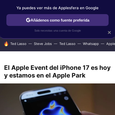
Ya puedes ver más de Applesfera en Google
IPHONE
TUTORIALES
APPLESFERA SELECCIÓN
IOS
Añádenos como fuente preferida
Solo necesitas una cuenta de Google
×
HOY SE HABLA DE
Ted Lasso
Steve Jobs
Ted Lasso
Whatsapp
Appl
El Apple Event del iPhone 17 es hoy
y estamos en el Apple Park