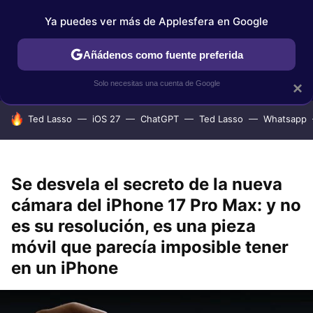
Ya puedes ver más de Applesfera en Google
IPHONE
TUTORIALES
APPLESFERA SELECCIÓN
IOS
Añádenos como fuente preferida
Solo necesitas una cuenta de Google
×
HOY SE HABLA DE
Ted Lasso
iOS 27
ChatGPT
Ted Lasso
Whatsapp
Se desvela el secreto de la nueva
cámara del iPhone 17 Pro Max: y no
es su resolución, es una pieza
móvil que parecía imposible tener
en un iPhone