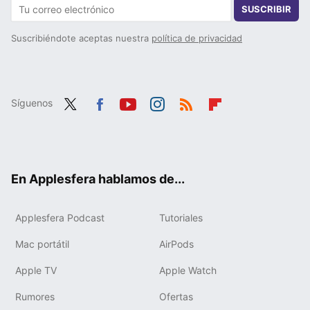
SUSCRIBIR
Suscribiéndote aceptas nuestra
política de privacidad
Síguenos
Twit
Fac
You
Inst
RSS
Flip
ter
ebo
tub
agr
boa
ok
e
am
rd
En Applesfera hablamos de...
Applesfera Podcast
Tutoriales
Mac portátil
AirPods
Apple TV
Apple Watch
Rumores
Ofertas