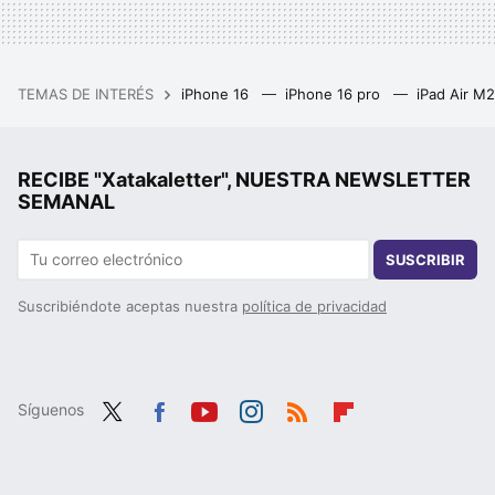
TEMAS DE INTERÉS
iPhone 16
iPhone 16 pro
iPad Air M
RECIBE "Xatakaletter", NUESTRA NEWSLETTER
SEMANAL
SUSCRIBIR
Suscribiéndote aceptas nuestra
política de privacidad
Síguenos
Twit
Fac
You
Inst
RSS
Flip
ter
ebo
tub
agr
boa