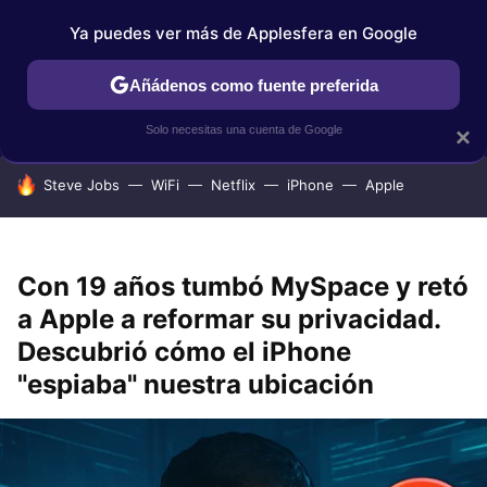
Ya puedes ver más de Applesfera en Google
IPHONE
TUTORIALES
APPLESFERA SELECCIÓN
IOS
Añádenos como fuente preferida
Solo necesitas una cuenta de Google
×
HOY SE HABLA DE
Steve Jobs
WiFi
Netflix
iPhone
Apple
Con 19 años tumbó MySpace y retó
a Apple a reformar su privacidad.
Descubrió cómo el iPhone
"espiaba" nuestra ubicación