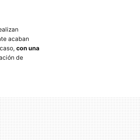
ealizan
ente acaban
 caso,
con una
cación de