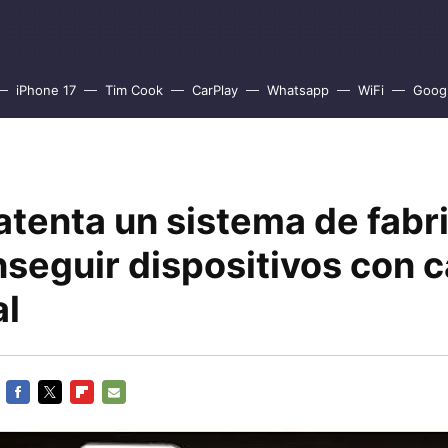
iPhone 17
Tim Cook
CarPlay
Whatsapp
WiFi
Goog
atenta un sistema de fabr
nseguir dispositivos con 
al
FACEBOOK
TWITTER
FLIPBOARD
E-
MAIL