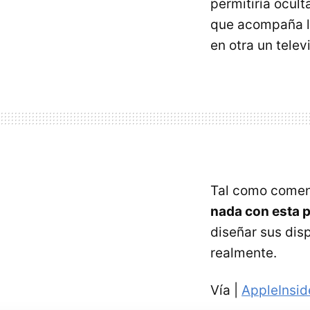
permitiría ocult
que acompaña la
en otra un televi
Tal como comento
nada con esta 
diseñar sus dis
realmente.
Vía |
AppleInsid